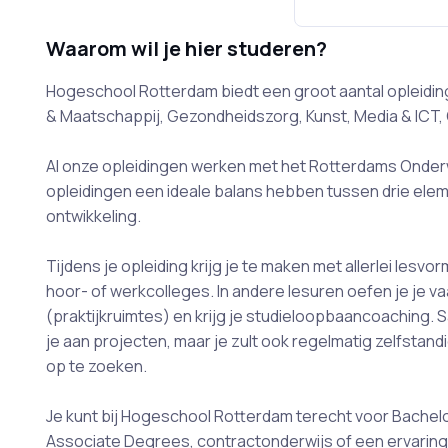
Waarom wil je hier studeren?
Hogeschool Rotterdam biedt een groot aantal opleidin
& Maatschappij, Gezondheidszorg, Kunst, Media & ICT,
Al onze opleidingen werken met het Rotterdams Onderw
opleidingen een ideale balans hebben tussen drie eleme
ontwikkeling.
Tijdens je opleiding krijg je te maken met allerlei lesvor
hoor- of werkcolleges. In andere lesuren oefen je je vaa
(praktijkruimtes) en krijg je studieloopbaancoaching
je aan projecten, maar je zult ook regelmatig zelfstan
op te zoeken.
Je kunt bij Hogeschool Rotterdam terecht voor Bachel
Associate Degrees, contractonderwijs of een ervarings