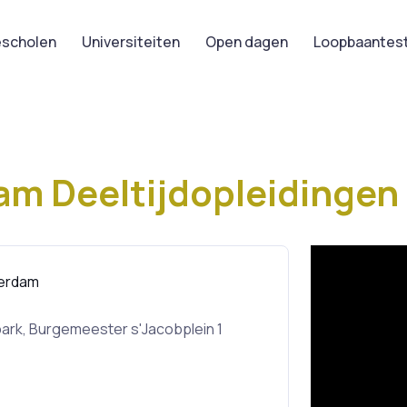
scholen
Universiteiten
Open dagen
Loopbaantes
m Deeltijdopleidingen
erdam
rk, Burgemeester s'Jacobplein 1