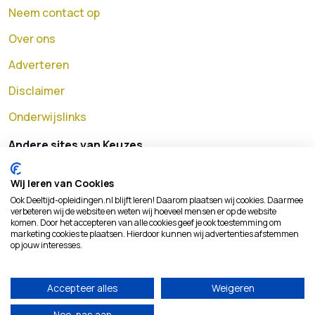
Neem contact op
Over ons
Adverteren
Disclaimer
Onderwijslinks
Andere sites van Keuzes
MBO opleidingen
Wij leren van Cookies
HBO opleidingen
Ook Deeltijd-opleidingen.nl blijft leren! Daarom plaatsen wij cookies. Daarmee
verbeteren wij de website en weten wij hoeveel mensen er op de website
Universitaire opleidingen
komen. Door het accepteren van alle cookies geef je ook toestemming om
marketing cookies te plaatsen. Hierdoor kunnen wij advertenties afstemmen
op jouw interesses.
Masteropleidingen
Adviesbedrijf
Accepteer alles
Weigeren
Nee, pas aan