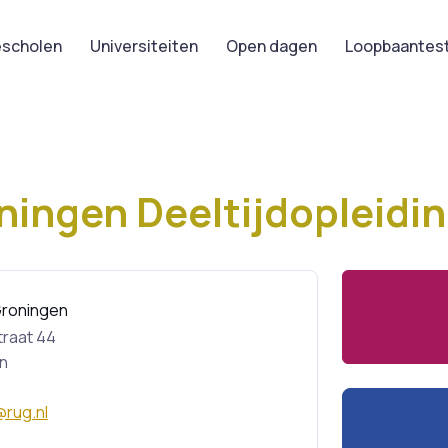
scholen
Universiteiten
Open dagen
Loopbaantes
oningen Deeltijdopleidi
 Groningen
raat 44
n
rug.nl