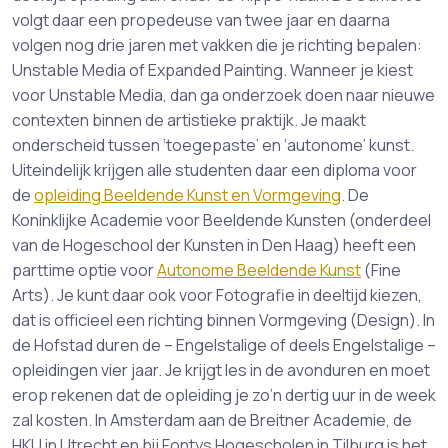
volgt daar een propedeuse van twee jaar en daarna
volgen nog drie jaren met vakken die je richting bepalen:
Unstable Media of Expanded Painting. Wanneer je kiest
voor Unstable Media, dan ga onderzoek doen naar nieuwe
contexten binnen de artistieke praktijk. Je maakt
onderscheid tussen ‘toegepaste’ en ‘autonome’ kunst.
Uiteindelijk krijgen alle studenten daar een diploma voor
de
opleiding Beeldende Kunst en Vormgeving
. De
Koninklijke Academie voor Beeldende Kunsten (onderdeel
van de Hogeschool der Kunsten in Den Haag) heeft een
parttime optie voor
Autonome Beeldende Kunst
(Fine
Arts). Je kunt daar ook voor Fotografie in deeltijd kiezen,
dat is officieel een richting binnen Vormgeving (Design). In
de Hofstad duren de – Engelstalige of deels Engelstalige –
opleidingen vier jaar. Je krijgt les in de avonduren en moet
erop rekenen dat de opleiding je zo’n dertig uur in de week
zal kosten. In Amsterdam aan de Breitner Academie, de
HKU in Utrecht en bij Fontys Hogescholen in Tilburg is het