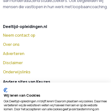
dan honderdduizend studiezoekers. Ook begeleiden wij
mensen die vastlopen in hun werk met loopbaancoaching.
Deeltijd-opleidingen.nl
Neem contact op
Over ons
Adverteren
Disclaimer
Onderwijslinks
Andere sites van Keuzes
MBO opleidingen
Wij leren van Cookies
HBO opleidingen
Ook Deeltijd-opleidingen.nl blijft leren! Daarom plaatsen wij cookies. Daarmee
verbeteren wij de website en weten wij hoeveel mensen er op de website
Universitaire opleidingen
komen. Door het accepteren van alle cookies geef je ook toestemming om