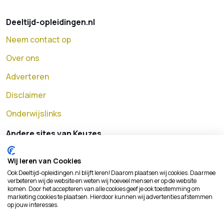
Deeltijd-opleidingen.nl
Neem contact op
Over ons
Adverteren
Disclaimer
Onderwijslinks
Andere sites van Keuzes
MBO opleidingen
Wij leren van Cookies
HBO opleidingen
Ook Deeltijd-opleidingen.nl blijft leren! Daarom plaatsen wij cookies. Daarmee
verbeteren wij de website en weten wij hoeveel mensen er op de website
Universitaire opleidingen
komen. Door het accepteren van alle cookies geef je ook toestemming om
marketing cookies te plaatsen. Hierdoor kunnen wij advertenties afstemmen
op jouw interesses.
Masteropleidingen