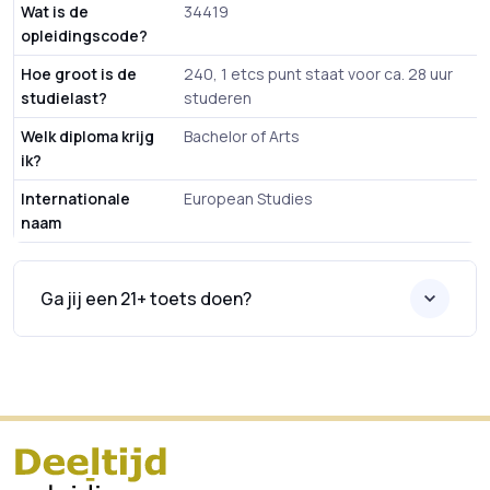
Wat is de
34419
opleidingscode?
Hoe groot is de
240, 1 etcs punt staat voor ca. 28 uur
studielast?
studeren
Welk diploma krijg
Bachelor of Arts
ik?
Internationale
European Studies
naam
Ga jij een 21+ toets doen?