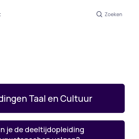
t
Zoeken
dingen Taal en Cultuur
n je de deeltijdopleiding