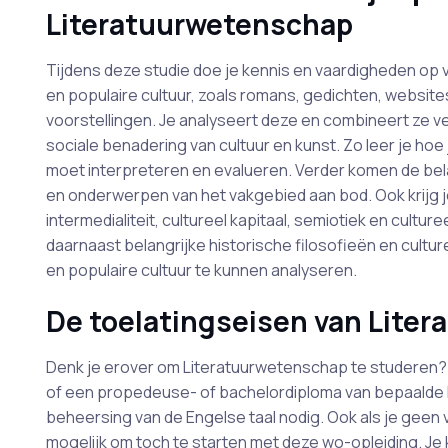
Literatuurwetenschap
Tijdens deze studie doe je kennis en vaardigheden op vo
en populaire cultuur, zoals romans, gedichten, websites,
voorstellingen. Je analyseert deze en combineert ze ve
sociale benadering van cultuur en kunst. Zo leer je ho
moet interpreteren en evalueren. Verder komen de bel
en onderwerpen van het vakgebied aan bod. Ook krijg je 
intermedialiteit, cultureel kapitaal, semiotiek en cul
daarnaast belangrijke historische filosofieën en culture
en populaire cultuur te kunnen analyseren.
De toelatingseisen van Lite
Denk je erover om Literatuurwetenschap te studeren?
of een propedeuse- of bachelordiploma van bepaalde 
beheersing van de Engelse taal nodig. Ook als je geen 
mogelijk om toch te starten met deze wo-opleiding. Je 