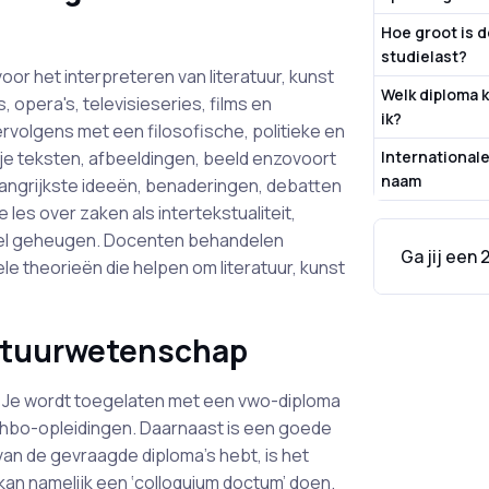
Hoe groot is 
studielast?
or het interpreteren van literatuur, kunst
Welk diploma k
 opera's, televisieseries, films en
ik?
rvolgens met een filosofische, politieke en
e je teksten, afbeeldingen, beeld enzovoort
International
naam
angrijkste ideeën, benaderingen, debatten
les over zaken als intertekstualiteit,
tureel geheugen. Docenten behandelen
Ga jij een
le theorieën die helpen om literatuur, kunst
ratuurwetenschap
 Je wordt toegelaten met een vwo-diploma
hbo-opleidingen. Daarnaast is een goede
van de gevraagde diploma’s hebt, is het
kan namelijk een ‘colloquium doctum’ doen.