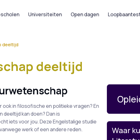
scholen
Universiteiten
Open dagen
Loopbaantes
 deeltijd
chap deeltijd
tuurwetenschap
Oplei
ar ook in filosofische en politieke vragen? En
in deeltijd kan doen? Dan is
cht iets voor jou. Deze Engelstalige studie
Waar ku
en vanwege werk of een andere reden.