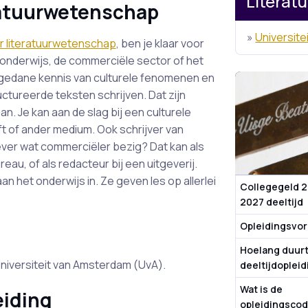
Literat
eratuurwetenschap
»
Universit
r literatuurwetenschap
, ben je klaar voor
et onderwijs, de commerciële sector of het
pgedane kennis van culturele fenomenen en
ctureerde teksten schrijven. Dat zijn
n. Je kan aan de slag bij een culturele
rift of ander medium. Ook schrijver van
ever wat commerciëler bezig? Dat kan als
eau, of als redacteur bij een uitgeverij.
het onderwijs in. Ze geven les op allerlei
Collegegeld 
2027 deeltijd
Opleidingsvo
Hoelang duurt
Universiteit van Amsterdam (UvA).
deeltijdoplei
Wat is de
eiding
opleidingsco