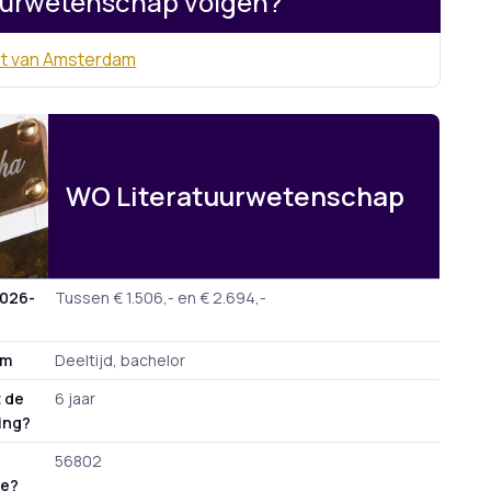
uurwetenschap volgen?
eit van Amsterdam
WO Literatuurwetenschap
2026-
Tussen € 1.506,- en € 2.694,-
rm
Deeltijd, bachelor
 de
6 jaar
ding?
56802
de?