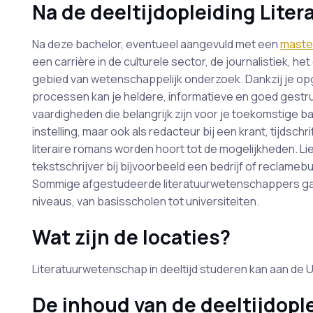
Na de deeltijdopleiding Lit
Na deze bachelor, eventueel aangevuld met een
maste
een carrière in de culturele sector, de journalistiek, h
gebied van wetenschappelijk onderzoek. Dankzij je o
processen kan je heldere, informatieve en goed gestru
vaardigheden die belangrijk zijn voor je toekomstige baa
instelling, maar ook als redacteur bij een krant, tijdsch
literaire romans worden hoort tot de mogelijkheden. Li
tekstschrijver bij bijvoorbeeld een bedrijf of reclamebur
Sommige afgestudeerde literatuurwetenschappers gaan 
niveaus, van basisscholen tot universiteiten.
Wat zijn de locaties?
Literatuurwetenschap in deeltijd studeren kan aan de 
De inhoud van de deeltijdopl