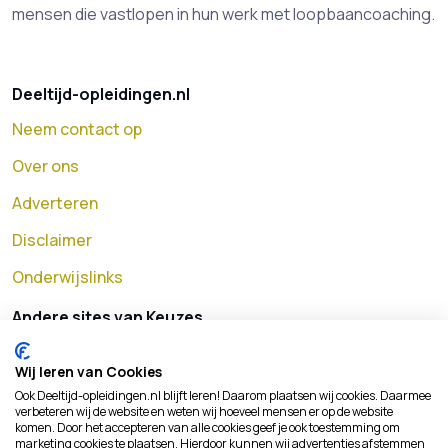
mensen die vastlopen in hun werk met loopbaancoaching.
Deeltijd-opleidingen.nl
Neem contact op
Over ons
Adverteren
Disclaimer
Onderwijslinks
Andere sites van Keuzes
MBO opleidingen
Wij leren van Cookies
HBO opleidingen
Ook Deeltijd-opleidingen.nl blijft leren! Daarom plaatsen wij cookies. Daarmee
verbeteren wij de website en weten wij hoeveel mensen er op de website
Universitaire opleidingen
komen. Door het accepteren van alle cookies geef je ook toestemming om
marketing cookies te plaatsen. Hierdoor kunnen wij advertenties afstemmen