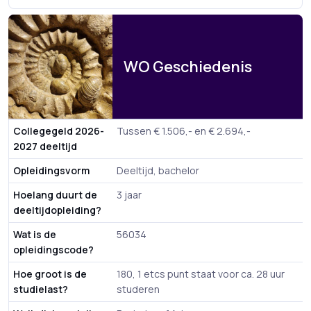
WO Geschiedenis
Collegegeld 2026-
Tussen € 1.506,- en € 2.694,-
2027 deeltijd
Opleidingsvorm
Deeltijd, bachelor
Hoelang duurt de
3 jaar
deeltijdopleiding?
Wat is de
56034
opleidingscode?
Hoe groot is de
180, 1 etcs punt staat voor ca. 28 uur
studielast?
studeren