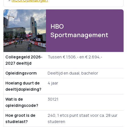
HBO
Sportmanagement
Collegegeld 2026-
Tussen € 1.506,- en € 2.694,-
2027 deeltijd
Opleidingsvorm
Deeltijd en duaal, bachelor
Hoelang duurt de
4 jaar
deeltijdopleiding?
Wat is de
30121
opleidingscode?
Hoe groot is de
240, 1 etcs punt staat voor ca. 28 uur
studielast?
studeren