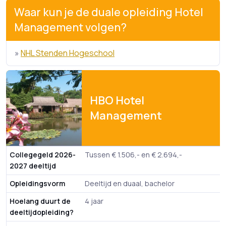
Waar kun je de duale opleiding Hotel
Management volgen?
»
NHL Stenden Hogeschool
HBO Hotel
Management
Collegegeld 2026-
Tussen € 1.506,- en € 2.694,-
2027 deeltijd
Opleidingsvorm
Deeltijd en duaal, bachelor
Hoelang duurt de
4 jaar
deeltijdopleiding?