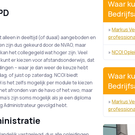
Waar ku
PD
Bedrijf
»
Markus Ver
professiona
 alleen in deeltijd (of duaal) aangeboden en
gen zijn dus gekeurd door de NVAO, maar
»
NCOI Ople
an het collegegeld wat hoger zijn. Veel
kunt er kiezen voor afstandsonderwijs, dat
idingen – waar je dan weer de keuze hebt
Waar ku
, of juist op zaterdag. NCOI biedt
 is het zelfs mogelijk per module te kiezen
Bedrijf
het afronden van de havo of het vwo, maar
’s zijn soms mogelijk als je een diploma
»
Markus Ver
g Administrateur gevolgd hebt.
professiona
inistratie
landelijk vastgelegd, dus alle opleidingen