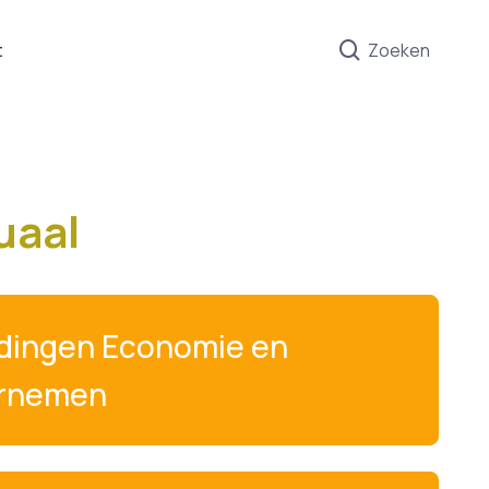
t
Zoeken
uaal
idingen Economie en
rnemen