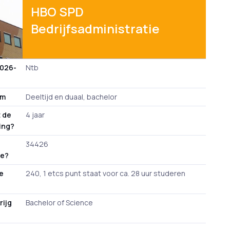
HBO SPD
Bedrijfsadministratie
2026-
Ntb
rm
Deeltijd en duaal, bachelor
 de
4 jaar
ding?
34426
de?
de
240, 1 etcs punt staat voor ca. 28 uur studeren
rijg
Bachelor of Science