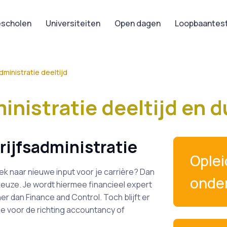
scholen
Universiteiten
Open dagen
Loopbaantes
ministratie deeltijd
nistratie deeltijd en d
rijfsadministratie
Ople
k naar nieuwe input voor je carrière? Dan
onde
keuze. Je wordt hiermee financieel expert
r dan Finance and Control. Toch blijft er
 je voor de richting accountancy of