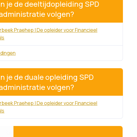
n je de deeltijdopleiding SPD
sadministratie volgen?
beek Praehep | De opleider voor Financieel
ls
idingen
n je de duale opleiding SPD
sadministratie volgen?
beek Praehep | De opleider voor Financieel
ls