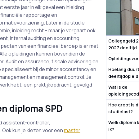
eerste jaar in elk geval een inleiding
 financiële rapportage en
formatievoorziening. Later in de studie
e, inleiding recht – maar je vergaart ook
nt, internal auditing en accounting
Collegegeld 
pecten van een financieel beroep is er met
2027 deeltijd
Alle opleidingen kennen bovendien de
Opleidingsvo
or. Audit en assurance, fiscale advisering en
 specialiseert bij de minor accountancy en
Hoelang duurt
deeltijdoplei
ury management en management control. Je
nt werk hebt, een praktijkopdracht, gevolgd
Wat is de
opleidingsco
Hoe groot is 
en diploma SPD
studielast?
d assistent-controller,
Welk diploma k
ik?
. Ook kun je kiezen voor een
master