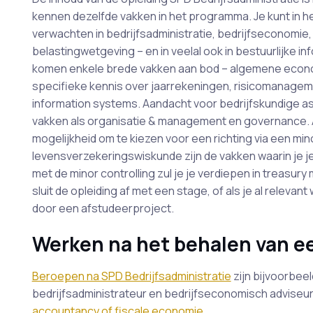
kennen dezelfde vakken in het programma. Je kunt in het 
verwachten in bedrijfsadministratie, bedrijfseconomie,
belastingwetgeving – en in veelal ook in bestuurlijke in
komen enkele brede vakken aan bod – algemene economi
specifieke kennis over jaarrekeningen, risicomanageme
information systems. Aandacht voor bedrijfskundige as
vakken als organisatie & management en governance. 
mogelijkheid om te kiezen voor een richting via een min
levensverzekeringswiskunde zijn de vakken waarin je je
met de minor controlling zul je je verdiepen in treas
sluit de opleiding af met een stage, of als je al releva
door een afstudeerproject.
Werken na het behalen van e
Beroepen na SPD Bedrijfsadministratie
zijn bijvoorbeel
bedrijfsadministrateur en bedrijfseconomisch adviseur
accountancy of fiscale economie
.